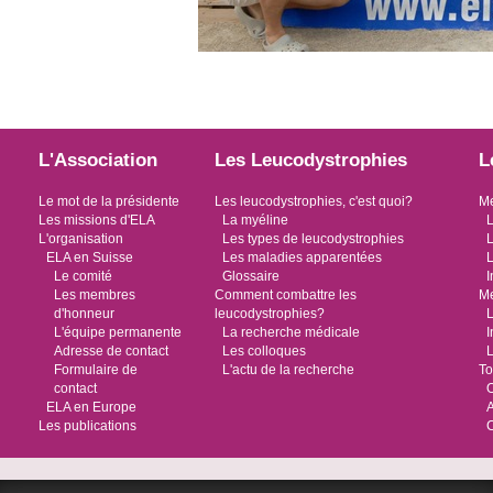
L'Association
Les Leucodystrophies
L
Le mot de la présidente
Les leucodystrophies, c'est quoi?
Me
Les missions d'ELA
La myéline
L
L'organisation
Les types de leucodystrophies
L
ELA en Suisse
Les maladies apparentées
L
Le comité
Glossaire
I
Les membres
Comment combattre les
Me
d'honneur
leucodystrophies?
L
L'équipe permanente
La recherche médicale
I
Adresse de contact
Les colloques
L
Formulaire de
L'actu de la recherche
To
contact
O
ELA en Europe
Les publications