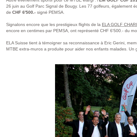
Autre événement sportif pour ce MTBE élargi : l’
EM GOLF CUP 20
26 juin au Golf Parc Signal de Bougy. Les 77 golfeurs, également
de
CHF 6'500.-
signé PEMSA.
Signalons encore que les prestigieux flights de la
ELA GOLF CHAR
encore en centimes par PEMSA, ont représenté CHF 6'500.- du mon
ELA Suisse tient à témoigner sa reconnaissance à Eric Gerini, memb
MTBE extra-muros a produite pour aider nos enfants malades. Un