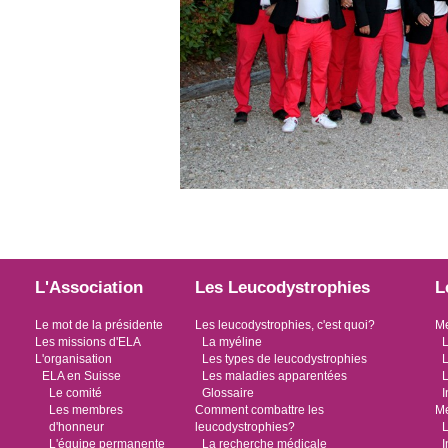
L'Association
Les Leucodystrophies
L
Le mot de la présidente
Les leucodystrophies, c'est quoi?
Me
Les missions d'ELA
La myéline
L
L'organisation
Les types de leucodystrophies
L
ELA en Suisse
Les maladies apparentées
L
Le comité
Glossaire
I
Les membres
Comment combattre les
Me
d'honneur
leucodystrophies?
L
L'équipe permanente
La recherche médicale
I