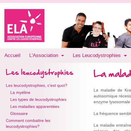
Accueil
L'Association
Les Leucodystrophies
La malad
Les leucodystrophies
Les leucodystrophies, c'est quoi?
La maladie de Krab
La myéline
autosomique récessi
Les types de leucodystrophies
enzyme lysosomale i
Les maladies apparentées
Glossaire
La fréquence semble
Comment combattre les
La maladie entraîne
leucodystrophies?