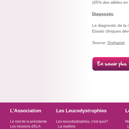
(65% des allèles en
Diagnostic
Le diagnostic de la
Essais cliniques dé
Source:
Orphanet
L'Association
Les Leucodystrophies
L
Le mot de la présidente
Les leucodystrophies, c'est quoi?
Me
Les missions d'ELA
La myéline
L