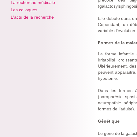
précoce des olig
La recherche médicale
(galactosylsphingos
Les colloques
L'actu de la recherche
Elle débute dans un
Cependant, un début
variable d’évolution.
Formes de la mala
La forme infantil
irritabilité crois
Ultérieurement, des
peuvent apparaître. 
hypotonie.
Dans les formes à
(paraparésie spast
neuropathie périph
formes de l’adulte).
Génétique
Le gène de la galact