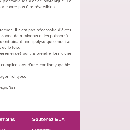
ux plasmatiques d’acide phytanique. La
par contre pas être réversibles.
çues, il n’est pas nécessaire d’éviter
 la viande de ruminants et les poissons)
me entrainant une lipolyse qui conduirait
 ou le foie.
parentérale) sont à prendre lors d’une
 complications d’une cardiomyopathie,
ger l’ichtyose.
Pays-Bas
arrains
Soutenez ELA