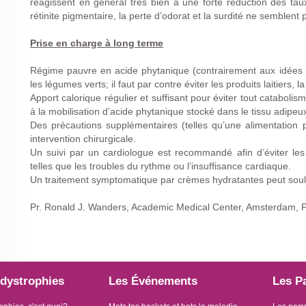
réagissent en général très bien à une forte réduction des ta
rétinite pigmentaire, la perte d’odorat et la surdité ne semblent 
Prise en charge à long terme
Régime pauvre en acide phytanique (contrairement aux idées re
les légumes verts; il faut par contre éviter les produits laitiers,
Apport calorique régulier et suffisant pour éviter tout catabolis
à la mobilisation d’acide phytanique stocké dans le tissu adipeux
Des précautions supplémentaires (telles qu’une alimentation 
intervention chirurgicale.
Un suivi par un cardiologue est recommandé afin d’éviter les
telles que les troubles du rythme ou l’insuffisance cardiaque.
Un traitement symptomatique par crèmes hydratantes peut soula
Pr. Ronald J. Wanders, Academic Medical Center, Amsterdam, 
dystrophies
Les Événements
Les P