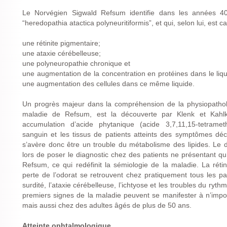
Le Norvégien Sigwald Refsum identifie dans les années 40 
“heredopathia atactica polyneuritiformis”, et qui, selon lui, est
une rétinite pigmentaire;
une ataxie cérébelleuse;
une polyneuropathie chronique et
une augmentation de la concentration en protéines dans le liq
une augmentation des cellules dans ce même liquide.
Un progrès majeur dans la compréhension de la physiopatholo
maladie de Refsum, est la découverte par Klenk et Kahl
accumulation d’acide phytanique (acide 3,7,11,15-tetram
sanguin et les tissus de patients atteints des symptômes dé
s’avère donc être un trouble du métabolisme des lipides. Le
lors de poser le diagnostic chez des patients ne présentant q
Refsum, ce qui redéfinit la sémiologie de la maladie. La réti
perte de l’odorat se retrouvent chez pratiquement tous les pat
surdité, l’ataxie cérébelleuse, l’ichtyose et les troubles du ry
premiers signes de la maladie peuvent se manifester à n’impo
mais aussi chez des adultes âgés de plus de 50 ans.
Atteinte ophtalmologique