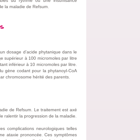
ubles du rythme ou une insuffisance
 de la maladie de Refsum.
es
un dosage d’acide phytanique dans le
ge supérieur à 100 micromoles par litre
t inférieur à 10 micromoles par litre.
 du gène codant pour la phytanoyl-CoA
 par chromosome hérité des parents.
aladie de Refsum. Le traitement est axé
e ralentir la progression de la maladie.
 les complications neurologiques telles
 une ataxie prononcée. Ces symptômes