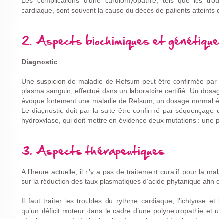
Les complications d’une cardiomyopathie, tels que les tro
cardiaque, sont souvent la cause du décès de patients atteints
2. Aspects biochimiques et génétiqu
Diagnostic
Une suspicion de maladie de Refsum peut être confirmée par 
plasma sanguin, effectué dans un laboratoire certifié. Un dosa
évoque fortement une maladie de Refsum, un dosage normal étan
Le diagnostic doit par la suite être confirmé par séquençage
hydroxylase, qui doit mettre en évidence deux mutations : une
3. Aspects thérapeutiques
A l’heure actuelle, il n’y a pas de traitement curatif pour la m
sur la réduction des taux plasmatiques d’acide phytanique afin d
Il faut traiter les troubles du rythme cardiaque, l’ichtyose et
qu’un déficit moteur dans le cadre d’une polyneuropathie et