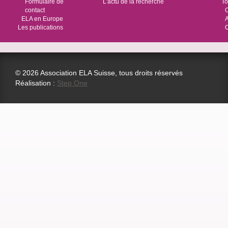
Formulaire de
L'actu de la recherche
To
contact
O
ELA en Europe
Les publications
© 2026 Association ELA Suisse, tous droits réservés
Réalisation :
Step One