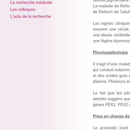
rétinite pigmentaire
La recherche médicale
La maladie de Refsu
Les colloques
de Refsum de l’adult
L'actu de la recherche
Les signes clinique
souvent une cécité
une ataxie cérébelle
une légère dysmorph
Physiopathologie
Il s’agit d’une mal
qui conduit notamme
et des acides gras 
plasma. Plusieurs e
Le fait que les pé
atteints suggère qu
gènes PEX1, PEX2 o
Prise en charge de
Le pronostic s’es