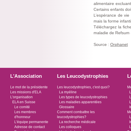
alimentaire excluant
Certains enfants do
L’espérance de vie 
mais la forme infan
Téléchargez la fiche
maladie de Refsum 
Source :
Orphanet
L'Association
Les Leucodystrophies
L
Le mot de la présidente
Les leucodystrophies, c'est quoi?
Me
Les missions d'ELA
La myéline
L
L'organisation
Les types de leucodystrophies
L
ELA en Suisse
Les maladies apparentées
L
Le comité
Glossaire
I
Les membres
Comment combattre les
Me
d'honneur
leucodystrophies?
L
L'équipe permanente
La recherche médicale
I
Adresse de contact
Les colloques
L