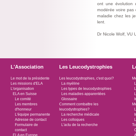
ont une évolution 
modérée voire pas d
maladie chez les je
lent.
Dr Nicole Wolf, VU 
L'Association
Les Leucodystrophies
L
Le mot de la présidente
Les leucodystrophies, c'est quoi?
Me
Les missions d'ELA
La myéline
L
L'organisation
Les types de leucodystrophies
L
ELA en Suisse
Les maladies apparentées
L
Le comité
Glossaire
I
Les membres
Comment combattre les
Me
d'honneur
leucodystrophies?
L
L'équipe permanente
La recherche médicale
I
Adresse de contact
Les colloques
L
Formulaire de
L'actu de la recherche
To
contact
O
ELA en Europe