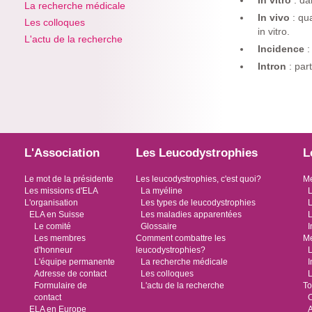
In vitro
: da
La recherche médicale
In vivo
: qu
Les colloques
in vitro.
L'actu de la recherche
Incidence
:
Intron
: par
L'Association
Les Leucodystrophies
L
Le mot de la présidente
Les leucodystrophies, c'est quoi?
Me
Les missions d'ELA
La myéline
L
L'organisation
Les types de leucodystrophies
L
ELA en Suisse
Les maladies apparentées
L
Le comité
Glossaire
I
Les membres
Comment combattre les
Me
d'honneur
leucodystrophies?
L
L'équipe permanente
La recherche médicale
I
Adresse de contact
Les colloques
L
Formulaire de
L'actu de la recherche
To
contact
O
ELA en Europe