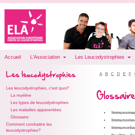
Accueil
L'Association
Les Leucodystrophies
Les leucodystrophies
A
B
C
D
E
F
Les leucodystrophies, c'est quoi?
Glossaire
La myéline
Les types de leucodystrophies
Les maladies apparentées
Immunoma
Glossaire
Immunomod
Comment combattre les
Immunoréa
leucodystrophies?