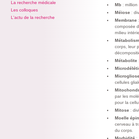
La recherche médicale
Mb
: million
Les colloques
Méiose
: d
L'actu de la recherche
Membrane
composée de 
milieu intéri
Métabolis
corps, leur 
décompositi
Métabolite
Microdélét
Microglios
cellules glia
Mitochond
par les molé
pour la cellu
Mitose
: di
Moelle épin
cerveau à tr
du corps.
Morbidité
: