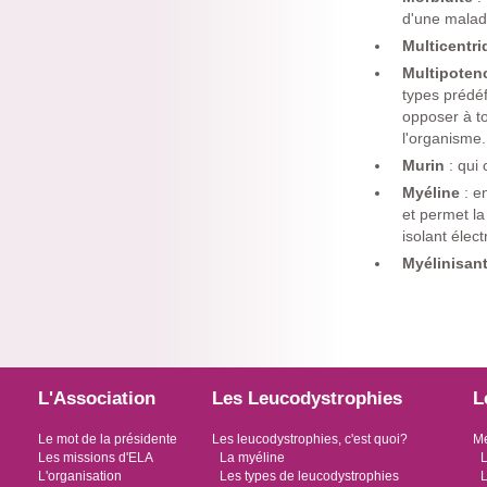
d'une maladi
Multicentr
Multipote
types prédéf
opposer à to
l'organisme.
Murin
: qui
Myéline
: e
et permet la
isolant élec
Myélinisan
L'Association
Les Leucodystrophies
L
Le mot de la présidente
Les leucodystrophies, c'est quoi?
Me
Les missions d'ELA
La myéline
L
L'organisation
Les types de leucodystrophies
L