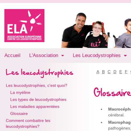
Accueil
L'Association
Les Leucodystrophies
Les leucodystrophies
A
B
C
D
E
F
Les leucodystrophies, c'est quoi?
Glossair
La myéline
Les types de leucodystrophies
Les maladies apparentées
Macrocéph
Glossaire
cérébral.
Comment combattre les
Macropha
leucodystrophies?
pathogènes